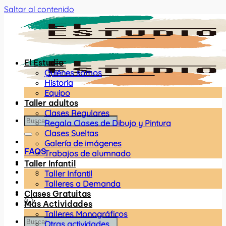
Saltar al contenido
El Estudio
Quiénes somos
Historia
Equipo
Taller adultos
Clases Regulares
Regala Clases de Dibujo y Pintura
Clases Sueltas
Galería de imágenes
FAQS
Trabajos de alumnado
Taller Infantil
Taller Infantil
Talleres a Demanda
Clases Gratuitas
Más Actividades
Talleres Monográficos
Otras actividades