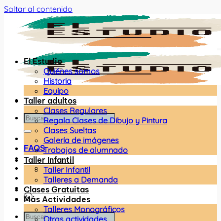
Saltar al contenido
El Estudio
Quiénes somos
Historia
Equipo
Taller adultos
Clases Regulares
Regala Clases de Dibujo y Pintura
Clases Sueltas
Galería de imágenes
FAQS
Trabajos de alumnado
Taller Infantil
Taller Infantil
Talleres a Demanda
Clases Gratuitas
Más Actividades
Talleres Monográficos
Otras actividades