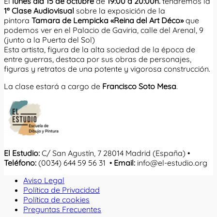
El
lunes día
15 de octubre
de
1
9:00 a 20:00h.
tendremos la
1ª Clase Audiovisual
sobre la exposición de la
pintora
Tamara de Lempicka
«Reina del Art Déco»
que
podemos ver en el Palacio de Gaviria, calle del Arenal, 9
(junto a la Puerta del Sol)
Esta artista, figura de la alta sociedad de la época de
entre guerras, destaca por sus obras de personajes,
figuras y retratos de una potente y vigorosa construcción.
La clase estará a cargo de
Francisco Soto Mesa
.
El Estudio:
C/ San Agustín, 7 28014 Madrid (España) •
Teléfono:
(0034) 644 59 56 31 •
Email:
info@el-estudio.org
Aviso Legal
Política de Privacidad
Política de cookies
Preguntas Frecuentes