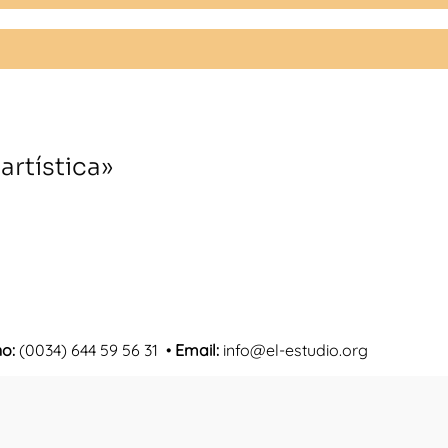
artística»
no:
(0034) 644 59 56 31 •
Email:
info@el-estudio.org