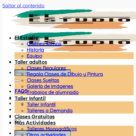
Saltar al contenido
El Estudio
Quiénes somos
Historia
Equipo
Taller adultos
Clases Regulares
Regala Clases de Dibujo y Pintura
Clases Sueltas
Galería de imágenes
FAQS
Trabajos de alumnado
Taller Infantil
Taller Infantil
Talleres a Demanda
Clases Gratuitas
Más Actividades
Talleres Monográficos
Otras actividades