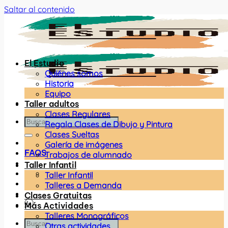
Saltar al contenido
El Estudio
Quiénes somos
Historia
Equipo
Taller adultos
Clases Regulares
Regala Clases de Dibujo y Pintura
Clases Sueltas
Galería de imágenes
FAQS
Trabajos de alumnado
Taller Infantil
Taller Infantil
Talleres a Demanda
Clases Gratuitas
Más Actividades
Talleres Monográficos
Otras actividades