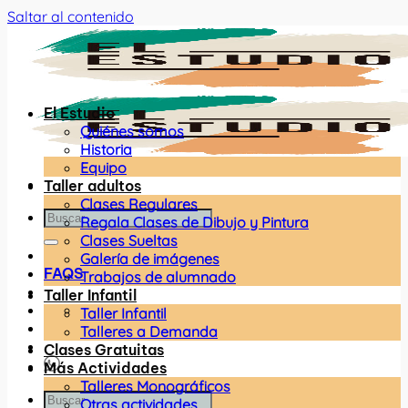
Saltar al contenido
El Estudio
Quiénes somos
Historia
Equipo
Taller adultos
Clases Regulares
Regala Clases de Dibujo y Pintura
Clases Sueltas
Galería de imágenes
FAQS
Trabajos de alumnado
Taller Infantil
Taller Infantil
Talleres a Demanda
Clases Gratuitas
Más Actividades
Talleres Monográficos
Otras actividades