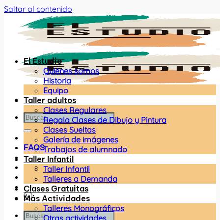
Saltar al contenido
El Estudio
Quiénes somos
Historia
Equipo
Taller adultos
Clases Regulares
Regala Clases de Dibujo y Pintura
Clases Sueltas
Galería de imágenes
FAQS
Trabajos de alumnado
Taller Infantil
Taller Infantil
Talleres a Demanda
Clases Gratuitas
Más Actividades
Talleres Monográficos
Otras actividades