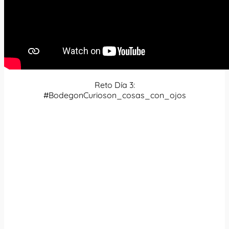
Reto Día 3:
#BodegonCurioson_cosas_con_ojos