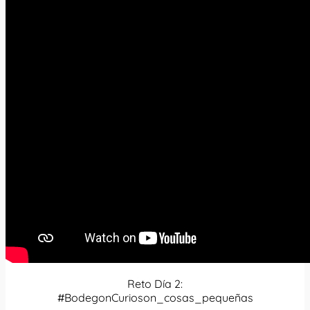
Reto Día 2:
#BodegonCurioson_cosas_pequeñas