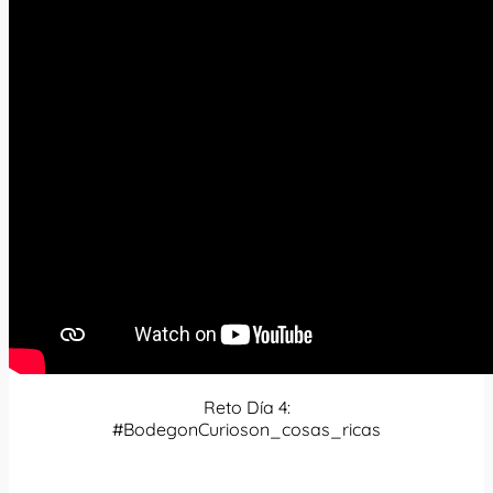
Reto Día 4:
#BodegonCurioson_cosas_ricas